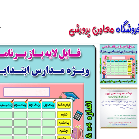
850800
خ