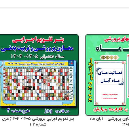
ون پرورشی – آبان ماه
بنر تقويم اجرايي پرورشي 1405- 1404( طرح
140
شماره 2 )