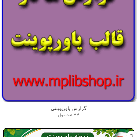
گزارش پاورپوینتی
34 محصول