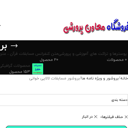
850800
خ
بر
پوسترها و تراکت های آموزشی و پرورشی
متن کنفرانس مسابقات قرآن ، عترت
0 محصولات
20 محصول
محصولات گرافیکی
153 محصول
خانه
بروشور و ویژه نامه ها
بروشور مسابقات لالایی خوانی
دسته بندی
در انبار
حذف فیلترها