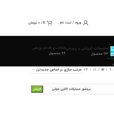
ورود / ثبت نام
/
0
تومان
0
مقالات و اقدام پژوهی
محصولات آموزشی و پرورشی
68 محصول
162 محصول
لات
24
18
12
9
فیلتر
بروشور مسابقات لالایی خوانی