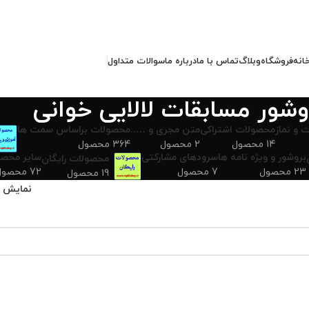
انه
فروشگاه
وبلاگ
تماس با ما
درباره ما
سوالات متداول
وشور مسابقات لالایی خوانی
 و نماز
محصولات اشتراکی
متن مجری و …..
محصولات براساس سمت ها
14 محصول
2 محصول
364 محصول
بروشور و ویژه نامه ها
سرودهای مشارکتی
سایر محصو
محصولات رایگان
23 محصول
7 محصول
72 محصول
19 محصول
نمایش