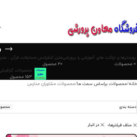
850800
خ
م
پوسترها و تراکت های آموزشی و پرورشی
متن کنفرانس مسابقات قرآن ، عترت
0 محصولات
20 محصول
محصولات گرافیکی
153 محصول
خانه
محصولات براساس سمت ها
محصولات مشاوران مدارس
دسته بندی
محصول
در انبار
حذف فیلترها