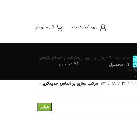
ورود / ثبت نام
/
0
تومان
0
مقالات و اقدام پژوهی
محصولات آموزشی و پرورشی
68 محصول
162 محصول
لات
24
18
12
9
فیلتر