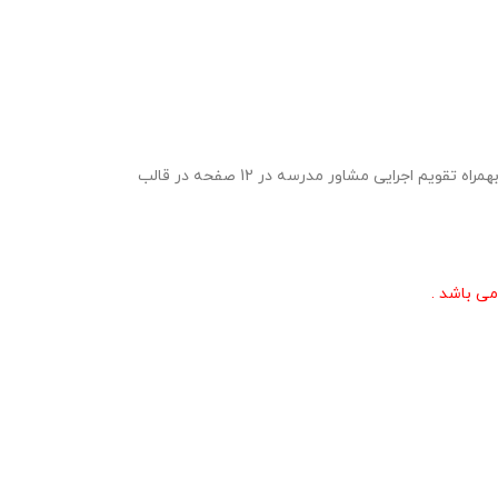
برنامه سالانه مشاوره مقطع متوسطه اول 1406- 1405 ویژه مشاوران مدارس مقطع متوسطه اول در قالب ورد و پی دی اف با قابلیت ویرایش در 22 صفحه بهمراه تقویم اجرایی مشاور مدرسه در 12 صفحه در قالب
می باشد .