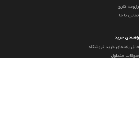
رزومه کاری
تماس با ما
راهنمای خرید
فایل راهنمای خرید فروشگاه
سوالات متداول
تمامی حقوق متعلق به وبلاگ معاون پرورشی
www.mplib.ir
می
باشد.
( بزرگترین و بروزترین وبلاگ در زمینه فعالیتهای پرورشی در فضای
مجازی )
مازندران - بهشهر - رستمکلا
آدرس ایمیل : info@mplibshop.ir