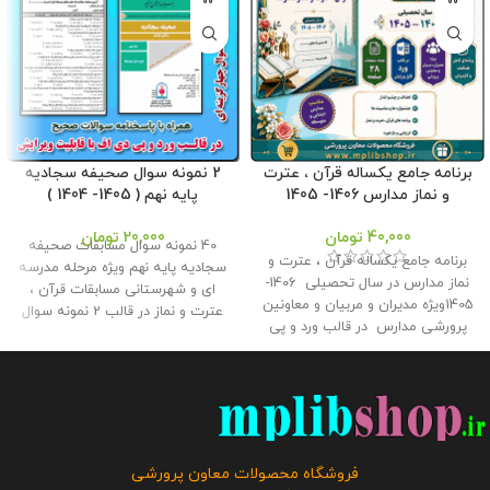
برنامه جامع یکساله قرآن ، عترت
2 نمونه سوال صحیفه سجادیه
و نماز مدارس 1406- 1405
پایه نهم ( 1405- 1404 )
40,000
تومان
20,000
تومان
40 نمونه سوال مسابقات صحیفه
برنامه جامع یکساله قرآن ، عترت و
سجادیه پایه نهم ویژه مرحله مدرسه
نماز مدارس در سال تحصیلی 1406-
ای و شهرستانی مسابقات قرآن ،
1405ویژه مدیران و مربیان و معاونین
عترت و نماز در قالب 2 نمونه سوال
پرورشی مدارس در قالب ورد و پی
20 سوالی چهارگزینه ای همراه با
دی اف با قابلیت ویرایش در
پاسخنامه سوالات در قالب ورد و پی
27صفحه در دو طرح رنگی و ساده
دی اف برای استفاده همکاران و
توسطه فروشگاه معاون پرورشی
دانش آموزان در فروشگاه محصولات
طراحی گردید . حجم فايل : 9 مگابايت
معاون پرورشی طراحی گردید . ویژه
کلیه حقوق این برنامه متعلق به
سال تحصیلی 1405- 1404 حجم فایل
فروشگاه معاون پرورشی می باشد و
: 4 مگابایت
این محصول مختص
فروشگاه محصولات معاون پرورشی
فروش و انتشار این برنامه توسط
فروشگاه معاون پرورشی می باشد و