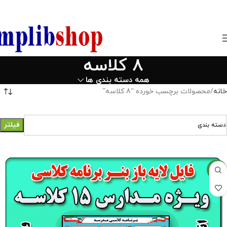
850800
8 کلاسه
همه دسته بندی ها
خانه
محصولات برچسب خورده “8 کلاسه”
فیلتر
دسته بندی
جدید