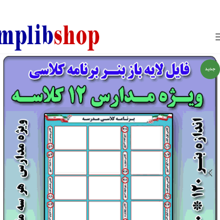
850800
جدید