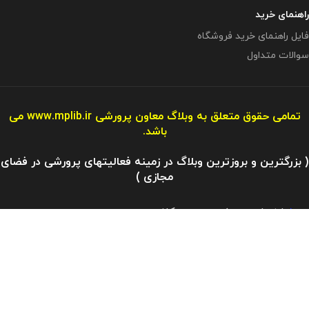
راهنمای خرید
فایل راهنمای خرید فروشگاه
سوالات متداول
تمامی حقوق متعلق به وبلاگ معاون پرورشی
www.mplib.ir
می
باشد.
( بزرگترین و بروزترین وبلاگ در زمینه فعالیتهای پرورشی در فضای
مجازی )
مازندران - بهشهر - رستمکلا
آدرس ایمیل : info@mplibshop.ir
تلفن: 09119509542​