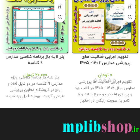
تقویم اجرایی فعالیت های
بنر لایه باز برنامه کلاسی مدارس
پرورشی مدارس 1406- 1405
9 کلاسه
0
تومان
20,000
تومان
بنر لایه باز برنامه کلاسی ویژه
تقویم اجرایی فعالیت ها پرورشی
مدارس 9 کلاسه در دو فایل psd و
مدارس سال 1406 - 1405 در قالب ورد
jpg در فروشگاه معاون پرورشی
و پی دی اف در دو طرح ساده و با
طراحی گردید . بهمراه فایل ورد نمونه
کادر به صورت رایگان در اختیار
برنامه جهت انجام تغییرات و چاپ در
همکاران قرار گرفته است . طراح :
کاغذ . حجم فايل : 27 مگابايت اندازه
غلامرضا زهره منش گردآورنده : وبلاگ
: 120* 100
این محصول مختص
معاون پرورشی حجم : 6 مگابایت
فروشگاه معاون پرورشی می باشد و
کلیه حقوق این برنامه متعلق به
در صورت مشاهده مشابه آن در
فروشگاه معاون پرورشی می باشد و
سایت های دیگر بدون اجازه ما در
فروش و انتشار این برنامه توسط