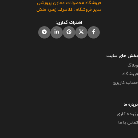
حال استفاده هستند و مورد رضایت ما
فروشگاه محصولات معاون پرورشی
دیگران مورد رضایت ما نیست و شرعا
نمی باشد .
راهنمای استفاده :
این
مدیر فروشگاه : غلامـرضا زهـره منش
حرام می باشد .
بنر در طرح خام بوده و برای کاهش
هزینه ها یکبار آن را چاپ کرده و در
اشتراک گذاری:
دفتر نصب میکنید و برنامه کلاسی
هر کلاس را جداگانه در یک کاغذ آچار
چاپ و در بنر در قسمت مربوطه می
چسبانید و هرسال فقط برنامه کلاسی
را تعویض می کنید. توصیه می گردد
در بنر در بخش کادر برنامه هر کلاس
بخش های سایت
کاور a4 چسبانده و هر سال فقط
وبلاگ
برنامه داخل آن را تغییر دهید تا بنر
فروشگاه
هم ماندگارتر باشد .
حساب کاربری
درباره ما
رزومه کاری
تماس با ما