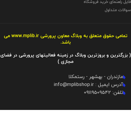
فایل راهنمای خرید فروشگاه
سوالات متداول
تمامی حقوق متعلق به وبلاگ معاون پرورشی
www.mplib.ir
می
باشد.
( بزرگترین و بروزترین وبلاگ در زمینه فعالیتهای پرورشی در فضای
مجازی )
مازندران - بهشهر - رستمکلا
آدرس ایمیل : info@mplibshop.ir
تلفن: 09119509542​