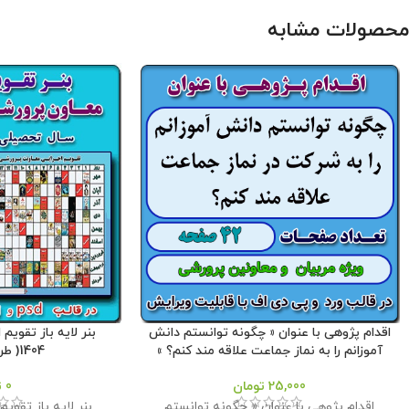
محصولات مشابه
اقدام پژوهی با عنوان « چگونه توانستم دانش
آموزانم را به نماز جماعت علاقه مند کنم؟ »
1404( طرح شماره 1 )
25,000
تومان
0
ت
اقدام پژوهی با عنوان « چگونه توانستم
بنر لايه باز تقوي