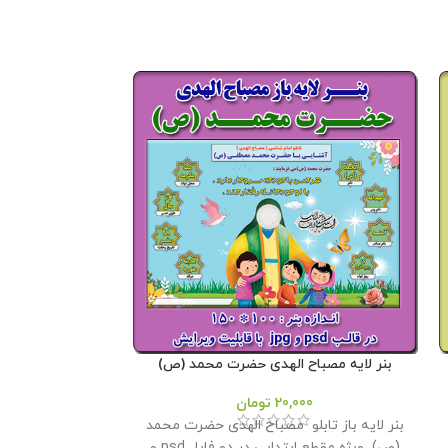
بنر لایه مصباح الهدی حضرت محمد (ص)
فایل لایه باز 
دخترانه 
20,000
تومان
00
بنر لایه باز تابلو مصباح الهدی حضرت محمد
فایل لایه باز 
(ص) ویژه مقطع ابتدایی در دو فایل psd و