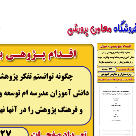
850800
خ