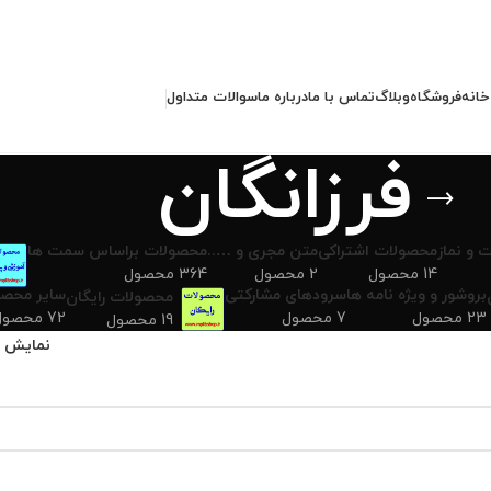
خانه
فروشگاه
وبلاگ
تماس با ما
درباره ما
سوالات متداول
فرزانگان
 و نماز
محصولات اشتراکی
متن مجری و …..
محصولات براساس سمت ها
14 محصول
2 محصول
364 محصول
بروشور و ویژه نامه ها
سرودهای مشارکتی
سایر محصو
محصولات رایگان
23 محصول
7 محصول
72 محصول
19 محصول
نمایش