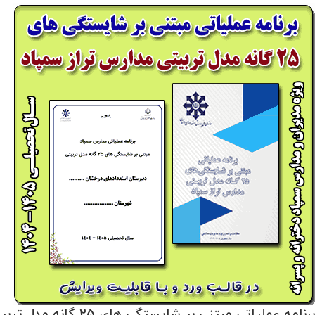
برنامه عملیاتی مبتنی بر شایستگی های 25 گانه مدل تربیتی مدارس تراز سمپاد 1405- 1404