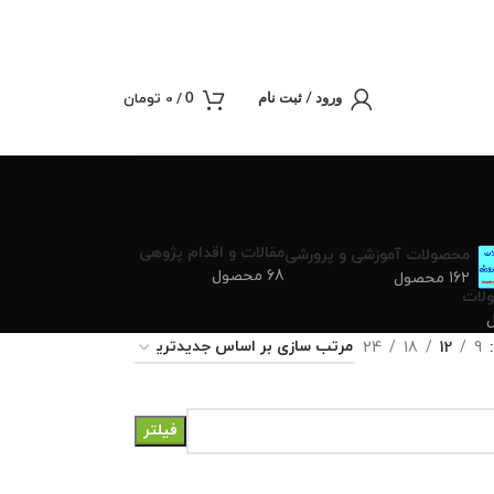
/
0
تومان
0
ورود / ثبت نام
مقالات و اقدام پژوهی
محصولات آموزشی و پرورشی
68 محصول
162 محصول
لات
24
18
12
9
فیلتر