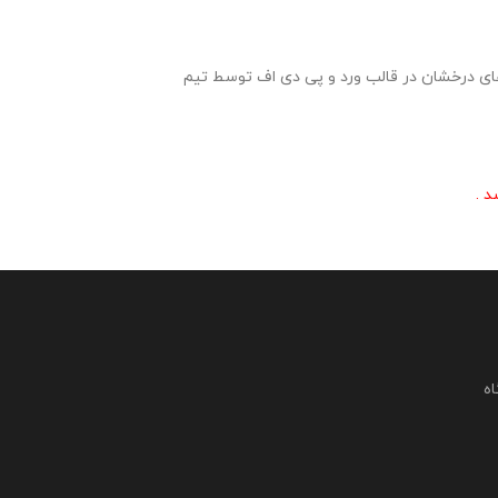
طه اول ، دوم دخترانه و پسرانه استعدادهای درخشان در قالب ورد و پی دی اف توسط تیم
د .
اه