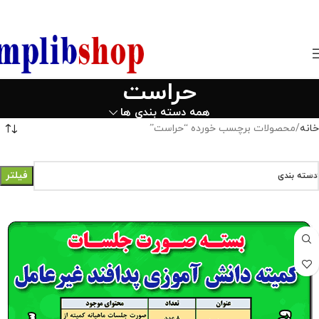
850800
حراست
همه دسته بندی ها
خانه
محصولات برچسب خورده “حراست”
فیلتر
دسته بندی