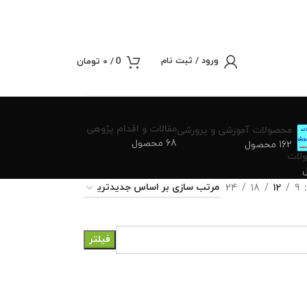
ورود / ثبت نام
/
0
تومان
0
مقالات و اقدام پژوهی
محصولات آموزشی و پرورشی
68 محصول
162 محصول
لات
24
18
12
9
فیلتر