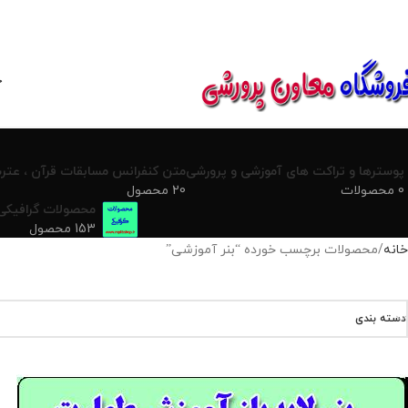
850800
خ
پوسترها و تراکت های آموزشی و پرورشی
متن کنفرانس مسابقات قرآن ، عترت
0 محصولات
20 محصول
محصولات گرافیکی
153 محصول
خانه
محصولات برچسب خورده “بنر آموزشی”
دسته بندی