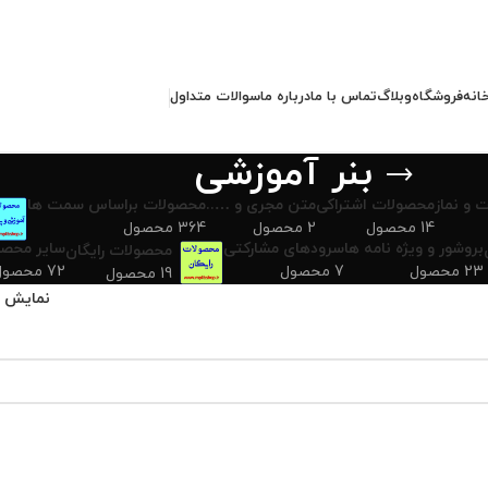
انه
فروشگاه
وبلاگ
تماس با ما
درباره ما
سوالات متداول
بنر آموزشی
 و نماز
محصولات اشتراکی
متن مجری و …..
محصولات براساس سمت ها
14 محصول
2 محصول
364 محصول
بروشور و ویژه نامه ها
سرودهای مشارکتی
سایر محصو
محصولات رایگان
23 محصول
7 محصول
72 محصول
19 محصول
نمایش