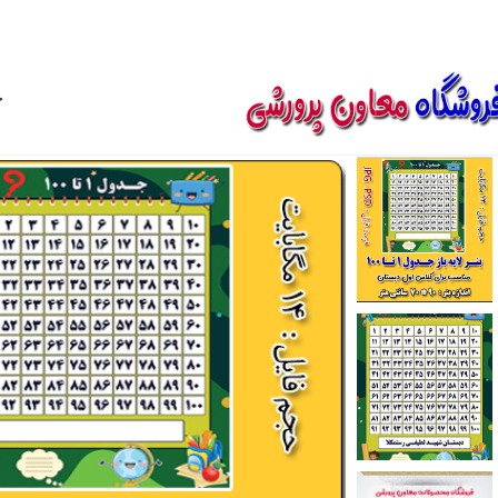
850800
خ