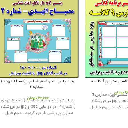
سی مدارس 9 کلاسه
بنر لایه باز تابلو امام شناسی (مصباح الهدی)
– شماره 2
2
تومان
بنر لایه باز برنامه کلاسی ویژه مدارس 9
20,000
تومان
بنر لایه باز تابلو امام شناسی ( مصباح الهدی
کلاسه در دو فایل psd و jpg در فروشگاه
) شماره 2 در دو فایل psd و jpg در فروشگاه
 گردید . بهمراه فایل
معاون پرورشی طراحی گردید . حجم فايل :
ت انجام تغییرات و چاپ
44 مگابايت اندازه : 100 * 150
این محصول
در کاغذ . حجم فايل : 27 مگابايت اندازه :
مختص فروشگاه معاون پرورشی می باشد و
ول مختص فروشگاه