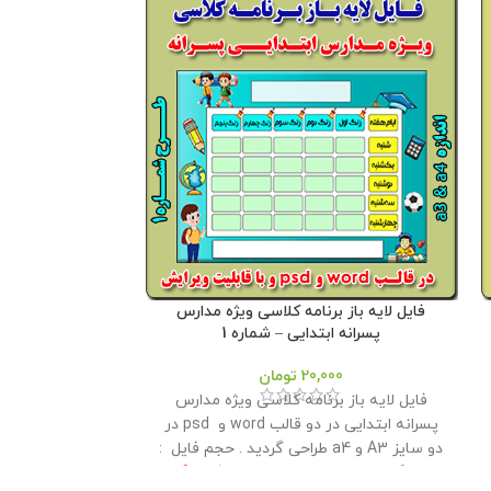
فایل لایه باز برنامه کلاسی ویژه مدارس
بنر وظایف د
پسرانه ابتدایی – شماره 1
20,000
تومان
بنر وظایف دانش آ
فایل لایه باز برنامه کلاسی ویژه مدارس
100- 70 در
پسرانه ابتدایی در دو قالب word و psd در
گردید . این م
دو سایز A3 و a4 طراحی گردید . حجم فايل :
اختیار همکاران ق
13 مگابايت
این محصول مختص فروشگاه
: 6 مگابايت
این