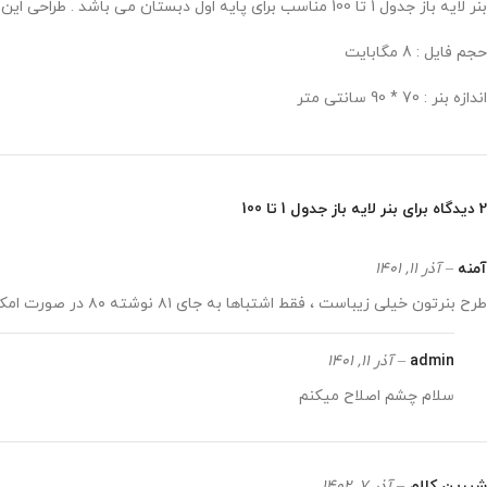
بنر لایه باز جدول 1 تا 100 مناسب برای پایه اول دبستان می باشد . طراحی این بنر در فروشگاه محصولات معاون پرورشی انجام پذیرفت .
حجم فایل : 8 مگابایت
اندازه بنر : 70 * 90 سانتی متر
2 دیدگاه برای
بنر لایه باز جدول 1 تا 100
آمنه
–
آذر 11, 1401
طرح بنرتون خیلی زیباست ، فقط اشتباها به جای ۸۱ نوشته ۸۰ در صورت امکان اصلاح بفرمایید
admin
–
آذر 11, 1401
سلام چشم اصلاح میکنم
شیرین کلام
–
آذر 7, 1402