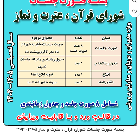
بسته صورت جلسات شورای قرآن ، عترت و نماز 1405- 1404