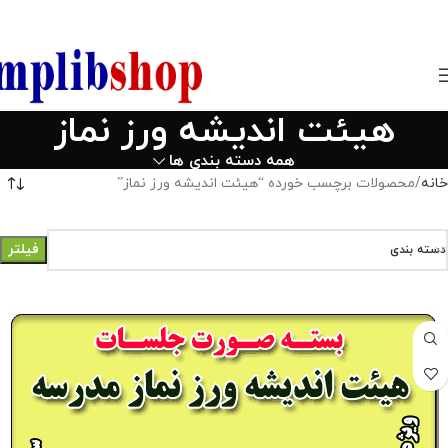
850800
هیئت اندیشه ورز نماز
همه دسته بندی ها
خانه
محصولات برچسب خورده “هیئت اندیشه ورز نماز”
فیلتر
دسته بندی