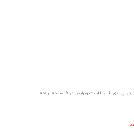
برنامه سالانه و تقویم اجرایی مدیر دارالقرآن در سال تحصیلی 1406- 1405 ویژه مدیران دارالقرآن های ادارات آموزش و پرورش شهرستان و مناطق در قالب ورد و پی دی اف با قابلیت ویرایش در 15 صفحه برنامه
د .