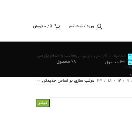
ورود / ثبت نام
/
0
تومان
0
مقالات و اقدام پژوهی
محصولات آموزشی و پرورشی
68 محصول
162 محصول
لات
24
18
12
9
فیلتر