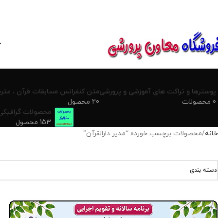
850800
خ
پوسترها و تراکت های آموزشی و پرورشی
متن کنفرانس مسابقات قرآن ، عترت
0 محصولات
20 محصول
محصولات گرافیکی
153 محصول
خانه
محصولات برچسب خورده “مدیر دارالقرآن”
دسته بندی