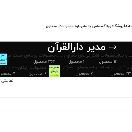
انه
فروشگاه
وبلاگ
تماس با ما
درباره ما
سوالات متداول
مدیر دارالقرآن
 و نماز
محصولات اشتراکی
متن مجری و …..
محصولات براساس سمت ها
14 محصول
2 محصول
364 محصول
بروشور و ویژه نامه ها
سرودهای مشارکتی
سایر محصو
محصولات رایگان
23 محصول
7 محصول
72 محصول
19 محصول
نمایش