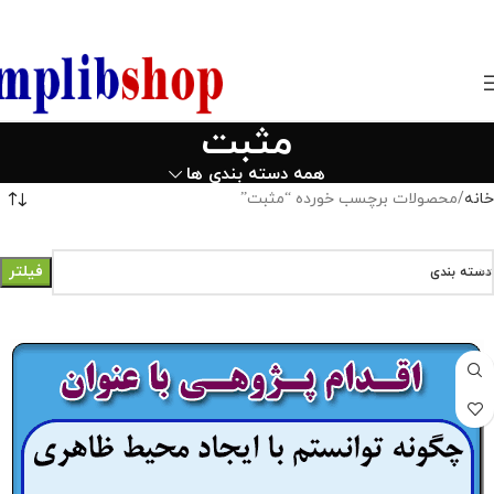
850800
مثبت
همه دسته بندی ها
خانه
محصولات برچسب خورده “مثبت”
فیلتر
دسته بندی