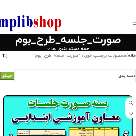
850800
صورت_جلسه_طرح_بوم
همه دسته بندی ها
خانه
محصولات برچسب خورده “صورت_جلسه_طرح_بوم”
فیلتر
دسته بندی