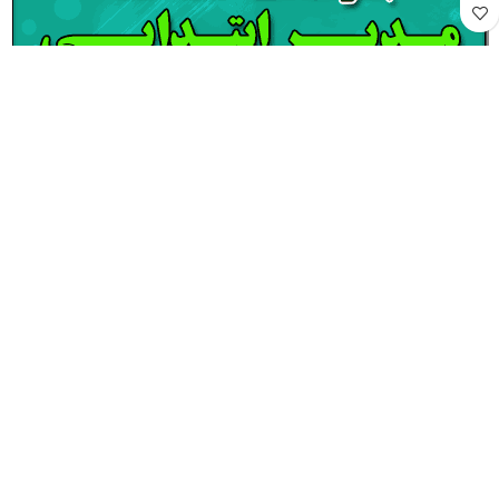
برنامه سالانه مدیر ابتدایی (مدارس عشایری ) – سال تحصیلی 1404 – 1403
40,000
تومان