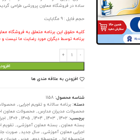
ساده در فروشگاه معاون پرورشی طراحی گردید 
حجم فايل : 9 مگابايت
کلیه حقوق این برنامه متعلق به فروشگاه معا
برنامه توسط دیگران مورد رضایت ما نیست و ش
افزود
افزودن به علاقه مندی ها
شناسه محصول:
1158
دسته:
برنامه سالانه و تقویم اجرایی
,
محصولات
محصولات مدیران مدارس
,
محصولات معاون اج
برچسب:
1402
,
1403
,
1404
,
1405
,
1406
,
اجرا
بسته معاون
,
بسته معاون آموزشی
,
تقويم اج
اجرایی معاون آموزشی
,
سال جديد
,
صورت جلس
متوسطه اول
,
متوسطه دوم
,
مدیر
,
مدیران م