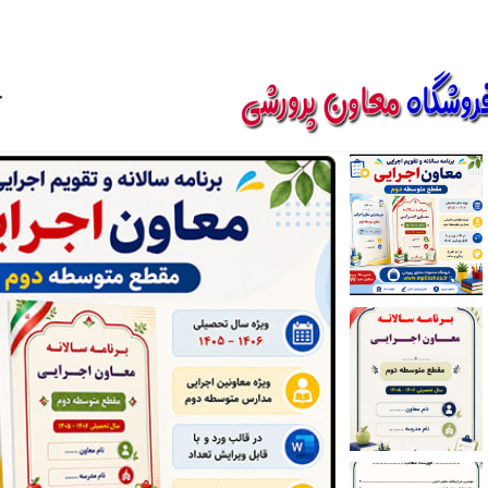
850800
خ