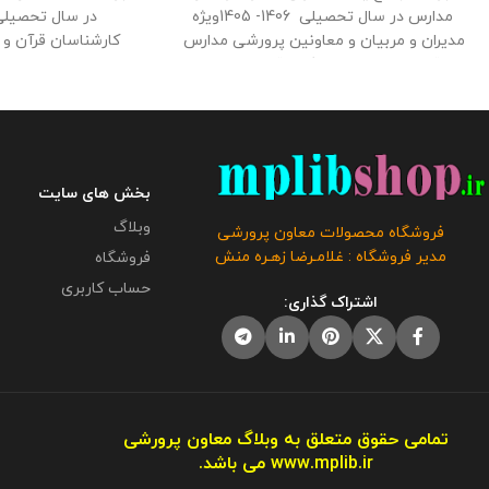
مدارس در سال تحصیلی 1406- 1405ویژه
مدیران و مربیان و معاونین پرورشی مدارس
کارشناسان قرآن و 
در قالب ورد و پی دی اف با قابلیت ویرایش
پرورش شهرستان و من
در 27صفحه در دو طرح رنگی و ساده توسطه
دی اف در دو قالب ر
فروشگاه معاون پرورشی طراحی گردید . حجم
ویرایش
فايل : 9 مگابايت
کلیه حقوق این برنامه
متعلق به فروشگاه معاون پرورشی می باشد
مگابايت
کلیه حقوق
و فروش و انتشار این برنامه توسط دیگران
فروشگاه معاون پرور
بخش های سایت
مورد رضایت ما نیست و شرعا حرام می باشد
انتشار این برنامه ت
وبلاگ
.
ما نیست و شرع
فروشگاه محصولات معاون پرورشی
مدیر فروشگاه : غلامـرضا زهـره منش
فروشگاه
حساب کاربری
اشتراک گذاری:
تمامی حقوق متعلق به وبلاگ معاون پرورشی
www.mplib.ir
می باشد.