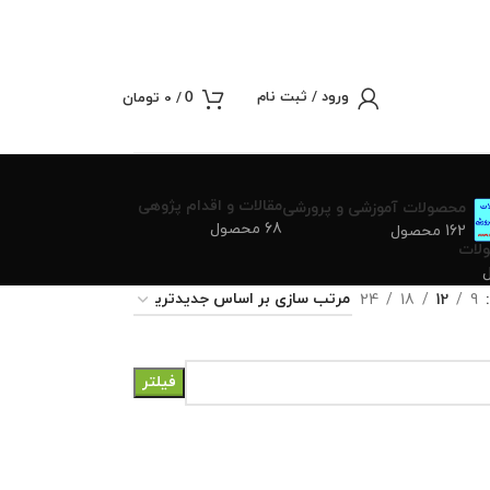
ورود / ثبت نام
/
0
تومان
0
مقالات و اقدام پژوهی
محصولات آموزشی و پرورشی
68 محصول
162 محصول
لات
24
18
12
9
فیلتر