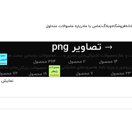
انه
فروشگاه
وبلاگ
تماس با ما
درباره ما
سوالات متداول
تصاویر png
 و نماز
محصولات اشتراکی
متن مجری و …..
محصولات براساس سمت ها
14 محصول
2 محصول
364 محصول
بروشور و ویژه نامه ها
سرودهای مشارکتی
سایر محصو
محصولات رایگان
23 محصول
7 محصول
72 محصول
19 محصول
نمایش