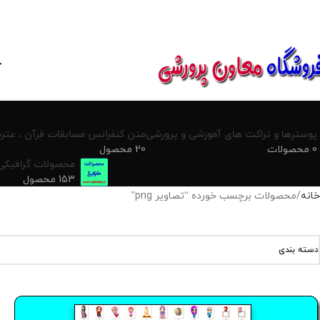
850800
خ
پوسترها و تراکت های آموزشی و پرورشی
متن کنفرانس مسابقات قرآن ، عترت
0 محصولات
20 محصول
محصولات گرافیکی
153 محصول
خانه
محصولات برچسب خورده “تصاویر png”
دسته بندی