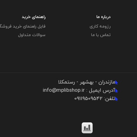
درباره ما
راهنمای خرید
رزومه کاری
فایل راهنمای خرید فروشگ
تماس با ما
سوالات متداول
مازندران - بهشهر - رستمکلا
آدرس ایمیل : info@mplibshop.ir
تلفن: 09119509542​