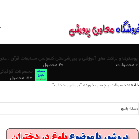
850800
خ
پوسترها و تراکت های آموزشی و پرورشی
متن کنفرانس مسابقات قرآن ، عترت
0 محصولات
20 محصول
محصولات گرافیکی
153 محصول
خانه
محصولات برچسب خورده “بروشور حجاب”
دسته بندی