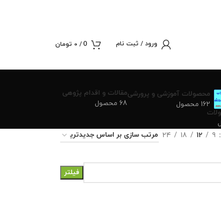
ورود / ثبت نام
/
0
تومان
0
مقالات و اقدام پژوهی
محصولات آموزشی و پرورشی
68 محصول
162 محصول
لات
24
18
12
9
فیلتر