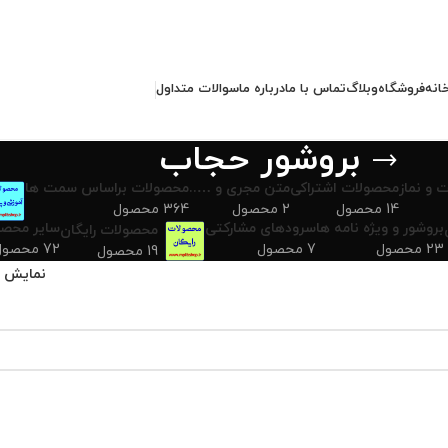
انه
فروشگاه
وبلاگ
تماس با ما
درباره ما
سوالات متداول
بروشور حجاب
 و نماز
محصولات اشتراکی
متن مجری و …..
محصولات براساس سمت ها
14 محصول
2 محصول
364 محصول
بروشور و ویژه نامه ها
سرودهای مشارکتی
سایر محصو
محصولات رایگان
23 محصول
7 محصول
72 محصول
19 محصول
نمایش