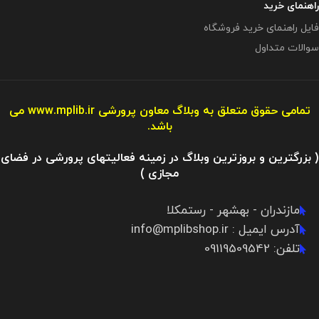
راهنمای خرید
فایل راهنمای خرید فروشگاه
سوالات متداول
تمامی حقوق متعلق به وبلاگ معاون پرورشی
www.mplib.ir
می
باشد.
( بزرگترین و بروزترین وبلاگ در زمینه فعالیتهای پرورشی در فضای
مجازی )
مازندران - بهشهر - رستمکلا
آدرس ایمیل : info@mplibshop.ir
تلفن: 09119509542​