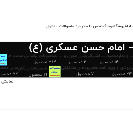
انه
فروشگاه
وبلاگ
تماس با ما
درباره ما
سوالات متداول
امام حسن عسکری (ع)
 و نماز
محصولات اشتراکی
متن مجری و …..
محصولات براساس سمت ها
14 محصول
2 محصول
364 محصول
بروشور و ویژه نامه ها
سرودهای مشارکتی
سایر محصو
محصولات رایگان
23 محصول
7 محصول
72 محصول
19 محصول
نمایش