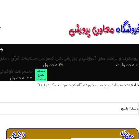
850800
خ
پوسترها و تراکت های آموزشی و پرورشی
متن کنفرانس مسابقات قرآن ، عترت
0 محصولات
20 محصول
محصولات گرافیکی
153 محصول
خانه
محصولات برچسب خورده “امام حسن عسکری (ع)”
دسته بندی