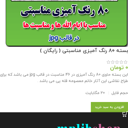
بسته 80 رنگ آمیزی مناسبتی ( رایگان )
0
تومان
این بسته حاوی 80 رنگ آمیزی در 46 مناسبت در قالب jpg می باشد که برای مناسبتهای مختلف و ایام الله ها توسط وبلاگ معاون پرورشي براي استفاده همكاران طراحي شده است .
طراح نقاشی این آثار خانم معصومه قله یی می باشد .
حجم فايل : 20 مگابايت
افزودن به سبد خرید