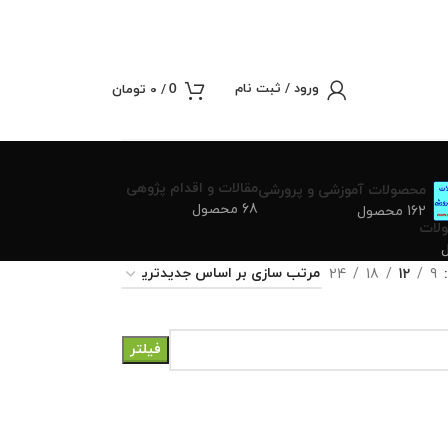
ورود / ثبت نام
/
0
تومان
0
مقالات و اقدام پژوهی
محصولات آموزشی و پرورشی
68 محصول
162 محصول
لات
24
18
12
9
فیلتر