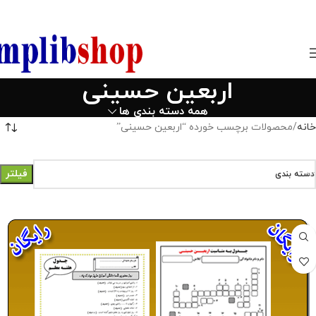
850800
اربعین حسینی
همه دسته بندی ها
خانه
محصولات برچسب خورده “اربعین حسینی”
فیلتر
دسته بندی