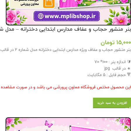
بنر منشور حجاب و عفاف مدارس ابتدایی دخترانه – مدل شم
15,000
تومان
بنر منشور حجاب و عفاف ویژه مدارس ابتدایی دخترانه مدل شماره 2 در قالب jpg در فروشگاه معاون پرورشی طراحی گردید .
🔰 اندازه بنر : 100* 70
🔸 در قالب jpg
🔻 حجم فایل : 5 مگابایت
این محصول مختص فروشگاه معاون پرورشی می باشد و در صورت مشاهده مشابه
افزودن به سبد خرید