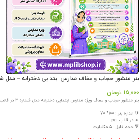
بنر منشور حجاب و عفاف مدارس ابتدایی دخترانه – مدل ش
15,000
تومان
بنر منشور حجاب و عفاف ویژه مدارس ابتدایی دخترانه مدل شماره 3 در قالب jpg در فروشگاه معاون پرورشی طراحی گردید .
🔰 اندازه بنر : 100* 70
🔸 در قالب jpg
🔻 حجم فایل : 5 مگابایت