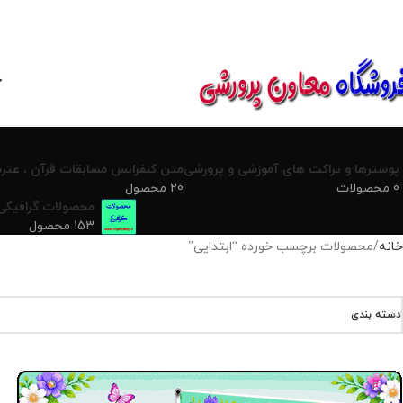
850800
خ
پوسترها و تراکت های آموزشی و پرورشی
متن کنفرانس مسابقات قرآن ، عترت
0 محصولات
20 محصول
محصولات گرافیکی
153 محصول
خانه
محصولات برچسب خورده “ابتدایی”
دسته بندی