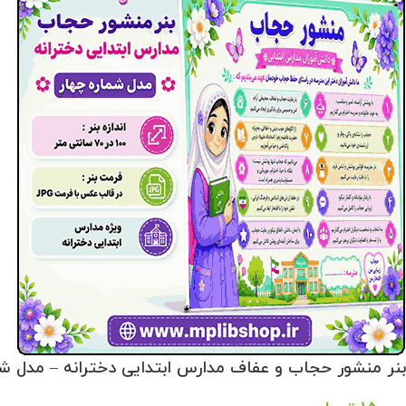
بنر منشور حجاب و عفاف مدارس ابتدایی دخترانه – مدل شم