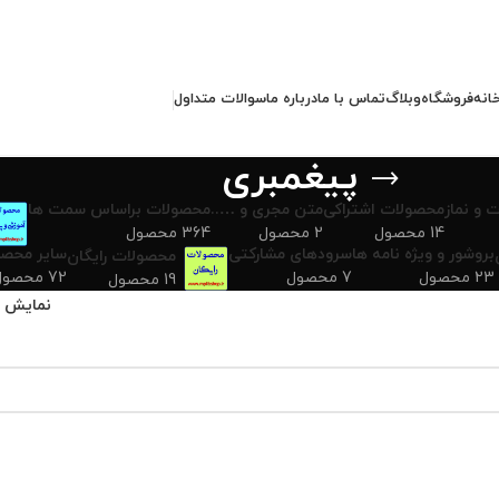
انه
فروشگاه
وبلاگ
تماس با ما
درباره ما
سوالات متداول
پیغمبری
 و نماز
محصولات اشتراکی
متن مجری و …..
محصولات براساس سمت ها
14 محصول
2 محصول
364 محصول
بروشور و ویژه نامه ها
سرودهای مشارکتی
سایر محصو
محصولات رایگان
23 محصول
7 محصول
72 محصول
19 محصول
نمایش