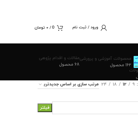
ورود / ثبت نام
/
0
تومان
0
مقالات و اقدام پژوهی
محصولات آموزشی و پرورشی
68 محصول
162 محصول
لات
24
18
12
9
فیلتر