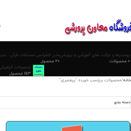
850800
خ
پوسترها و تراکت های آموزشی و پرورشی
متن کنفرانس مسابقات قرآن ، عترت
0 محصولات
20 محصول
محصولات گرافیکی
153 محصول
خانه
محصولات برچسب خورده “پیغمبری”
دسته بندی