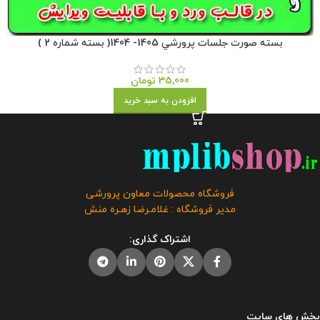
بسته صورت جلسات پرورشي 1405- 1404( بسته شماره 2 )
35,000
تومان
افزودن به سبد خرید
فروشگاه محصولات معاون پرورشی
مدیر فروشگاه : غلامـرضا زهـره منش
اشتراک گذاری:
بخش های سایت