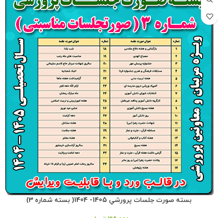
بسته صورت جلسات پرورشي 1405- 1404( بسته شماره 3)