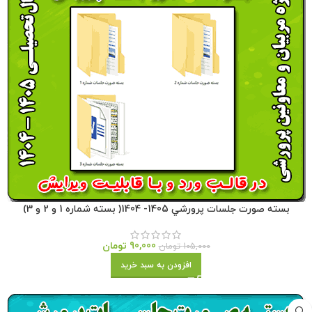
بسته صورت جلسات پرورشي 1405- 1404( بسته شماره 1 و 2 و 3)
90,000
تومان
105,000
تومان
افزودن به سبد خرید