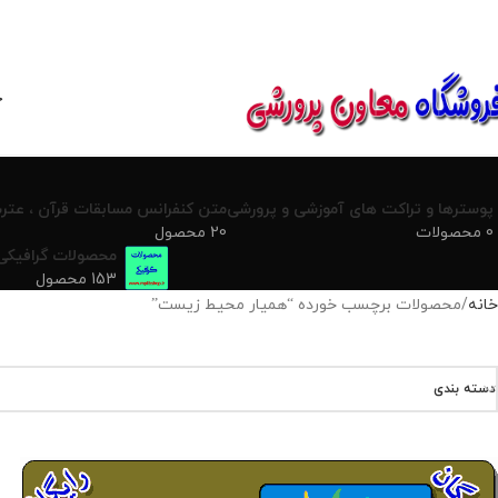
850800
خ
پوسترها و تراکت های آموزشی و پرورشی
متن کنفرانس مسابقات قرآن ، عترت
0 محصولات
20 محصول
محصولات گرافیکی
153 محصول
خانه
محصولات برچسب خورده “همیار محیط زیست”
دسته بندی