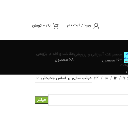
ورود / ثبت نام
/
0
تومان
0
مقالات و اقدام پژوهی
محصولات آموزشی و پرورشی
68 محصول
162 محصول
لات
24
18
12
9
فیلتر