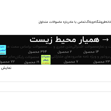
انه
فروشگاه
وبلاگ
تماس با ما
درباره ما
سوالات متداول
همیار محیط زیست
 و نماز
محصولات اشتراکی
متن مجری و …..
محصولات براساس سمت ها
14 محصول
2 محصول
364 محصول
بروشور و ویژه نامه ها
سرودهای مشارکتی
سایر محصو
محصولات رایگان
23 محصول
7 محصول
72 محصول
19 محصول
نمایش