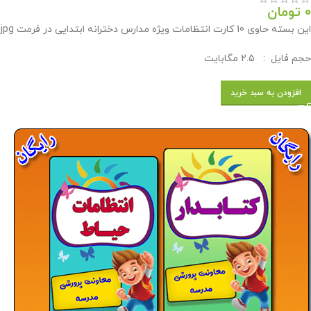
0
تومان
این بسته حاوی 10 کارت انتظامات ویژه مدارس دخترانه ابتدایی در فرمت jpg توسط وبلاگ معاون پرورشي براي استفاده همكاران طراحي و رایگان در اختیار همکاران قرار گرفته است .
حجم فايل : 2.5 مگابايت
افزودن به سبد خرید