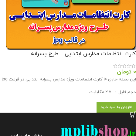
کارت انتظامات مدارس ابتدایی – طرح پسرانه
0
تومان
این بسته حاوی 10 کارت انتظامات ویژه مدارس پسرانه ابتدایی در فرمت jpg توسط وبلاگ معاون پرورشي براي استفاده همكاران طراحي و رایگان در اختیار همکاران قرار گرفته است .
حجم فايل : 2.5 مگابايت
افزودن به سبد خرید
بخش های سایت