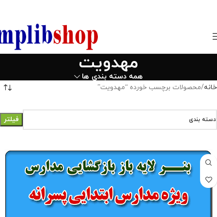
850800
مهدویت
همه دسته بندی ها
خانه
محصولات برچسب خورده “مهدویت”
فیلتر
دسته بندی