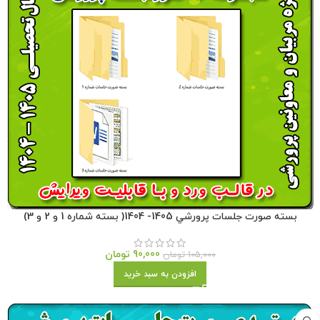
بسته صورت جلسات پرورشي 1405- 1404( بسته شماره 1 و 2 و 3)
90,000
تومان
105,000
تومان
افزودن به سبد خرید