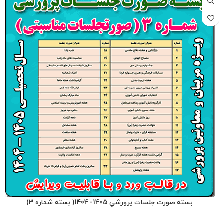
بسته صورت جلسات پرورشي 1405- 1404( بسته شماره 3)