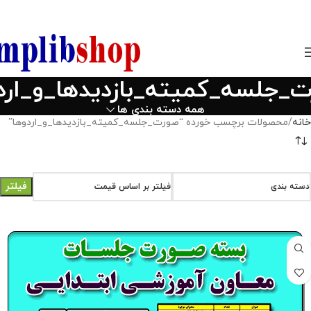
850800
_جلسه_کمیته_بازدیدها_و_ارد
همه دسته بندی ها
خانه
محصولات برچسب خورده “صورت_جلسه_کمیته_بازدیدها_و_اردوها”
فیلتر
دسته بندی
فیلتر بر اساس قیمت