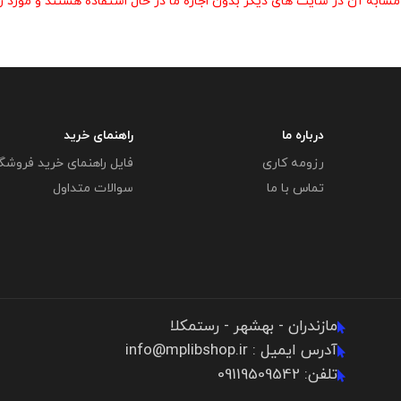
 آن در سایت های دیگر بدون اجازه ما در حال استفاده هستند و مورد رض
درباره ما
راهنمای خرید
رزومه کاری
فایل راهنمای خرید فروشگ
تماس با ما
سوالات متداول
مازندران - بهشهر - رستمکلا
آدرس ایمیل : info@mplibshop.ir
تلفن: 09119509542​