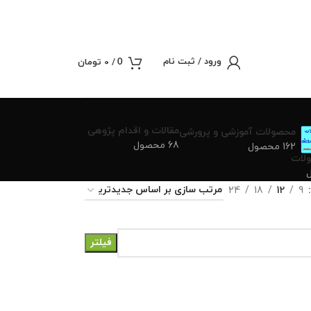
ورود / ثبت نام
/
0
تومان
0
مقالات و اقدام پژوهی
محصولات آموزشی و پرورشی
68 محصول
162 محصول
لات
24
18
12
9
فیلتر