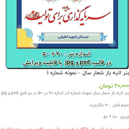
بنر لایه باز شعار سال – نمونه شماره 1
20,000
تومان
بنر لایه باز شعار سال نمونه شماره 1در اندازه 70 در 50 در دو فایل psd و jpg در فروشگاه معاون پرورشی طراحی گردید .
حجم فايل : 10 مگابايت
اندازه : 70 * 50