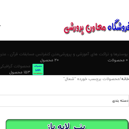
850800
خ
پوسترها و تراکت های آموزشی و پرورشی
متن کنفرانس مسابقات قرآن ، عترت
0 محصولات
20 محصول
محصولات گرافیکی
153 محصول
خانه
محصولات برچسب خورده “شعال”
دسته بندی