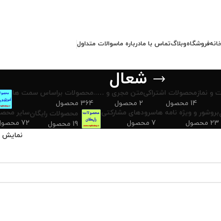
انه
فروشگاه
وبلاگ
تماس با ما
درباره ما
سوالات متداول
شعال
 و نماز
محصولات اشتراکی
متن مجری و …..
محصولات براساس سمت ها
14 محصول
2 محصول
364 محصول
بروشور و ویژه نامه ها
سرودهای مشارکتی
سایر محصو
محصولات رایگان
23 محصول
7 محصول
72 محصول
19 محصول
نمایش