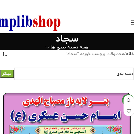
850800
سجاد
همه دسته بندی ها
خانه
محصولات برچسب خورده “سجاد”
فیلتر
دسته بندی
جدید