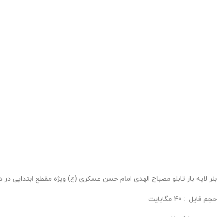
بنر لایه باز تابلو مصباح الهدی امام حسن عسکری (ع) ویژه مقطع ابتدایی در دو فایل psd و jpg در فروشگاه معاون پرورشی طر
حجم فايل : 40 مگابايت