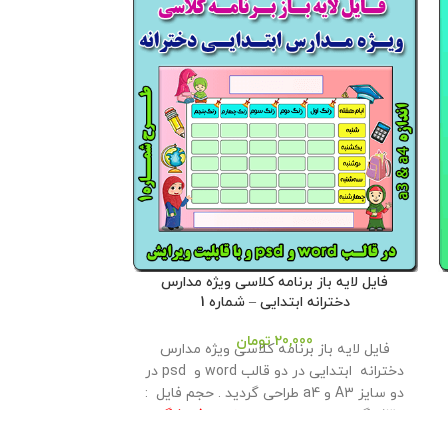
فایل لایه باز برنامه کلاسی ویژه مدارس
بنر لایه باز
دخترانه ابتدایی – شماره 1
20,000
تومان
بنر لايه باز جشن 
فایل لایه باز برنامه کلاسی ویژه مدارس
100 - 70 
دخترانه ابتدایی در دو قالب word و psd در
گردید . این م
دو سایز A3 و a4 طراحی گردید . حجم فايل :
اختیار همکاران ق
13 مگابايت
این محصول مختص فروشگاه
: 30 مگابايت
ای
معاون پرورشی می باشد و در صورت