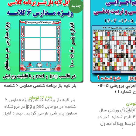
جدید
بنر لايه باز تقويم اجرايي پرورشي 1405-
بنر لایه باز برنامه کلاسی مدارس 6 کلاسه
20,000
تومان
بنر لایه باز برنامه کلاسی ویژه مدارس 6
ومان
کلاسه در دو فایل psd و jpg در فروشگاه
م اجرايي پرورشي سال
معاون پرورشی طراحی گردید . بهمراه فایل
تحصیلی 1405- 1404طرح شماره 1 در دو
ورد نمونه برنامه جهت انجام تغییرات و چاپ
رمت jpg و psd توسط وبلاگ معاون
در کاغذ . حجم فايل : 21 مگابايت اندازه : 100*
اده همكاران طراحي و
80
این محصول مختص فروشگاه معاون