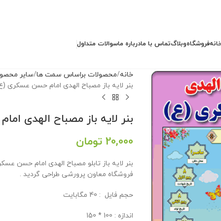
انه
فروشگاه
وبلاگ
تماس با ما
درباره ما
سوالات متداول
خانه
محصولات براساس سمت ها
سایر محصو
بنر لایه باز مصباح الهدی امام حسن عسکری (ع
بنر لایه باز مصباح الهدی ام
20,000
تومان
فروشگاه معاون پرورشی طراحی گردید .
حجم فايل : 40 مگابايت
اندازه : 100 * 150