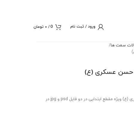
ورود / ثبت نام
/
0
تومان
0
لات سمت ها
)
ام حسن عسکری (ع)
بنر لایه باز تابلو مصباح الهدی امام حسن عسکری (ع) ویژه مقطع ابتدایی در دو فایل psd و jpg در