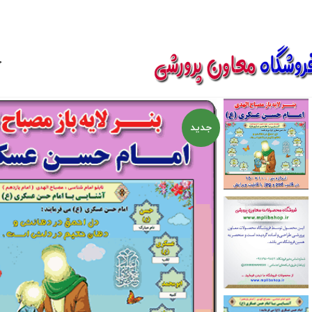
850800
خ
جدید