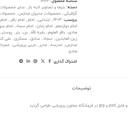
شناسه محصول:
1073
دسته:
بنرها و تصاویر لایه باز
,
سایر محصولات
گرافیکی
,
محصولات مدیران مدارس
,
محصولات
برچسب:
1403
,
ابتدایی
,
امام
,
امام باقر
,
امام
امام دوازدهم
,
امام زمان
,
امام سجاد
,
امام سو
هادی
,
باقر العلوم
,
بقیه الله
,
بن
,
بنر
,
پوستر
,
زین العابدین
,
سجاد
,
صادق
,
عسکری
,
علی الن
مدارس
,
مدرسه
,
مدیر
,
مربی پرورشی
,
مصباح
هادی
اشتراک گذاری:
توضیحات
احی گردید .