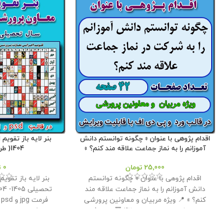
اقدام پژوهی با عنوان « چگونه توانستم دانش
آموزانم را به نماز جماعت علاقه مند کنم؟ »
1404( طرح شماره 1 )
25,000
تومان
0
ت
اقدام پژوهی با عنوان « چگونه توانستم
بنر لايه باز تقوي
دانش آموزانم را به نماز جماعت علاقه مند
کنم؟ » 📍 ویژه مربیان و معاونین پرورشی
ف
مدارس 📌 تعداد صفحات : 42 🔻 حجم فایل :
پرورشي براي استف