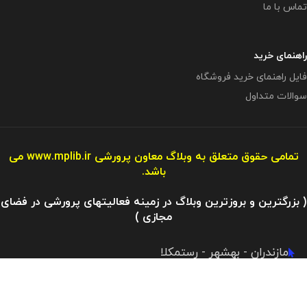
تماس با ما
راهنمای خرید
فایل راهنمای خرید فروشگاه
سوالات متداول
تمامی حقوق متعلق به وبلاگ معاون پرورشی
www.mplib.ir
می
باشد.
( بزرگترین و بروزترین وبلاگ در زمینه فعالیتهای پرورشی در فضای
مجازی )
مازندران - بهشهر - رستمکلا
آدرس ایمیل : info@mplibshop.ir
تلفن: 09119509542​