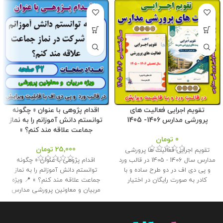
تقویم اجرایی فعالیت های
اقدام پژوهی با عنوان « چگونه
پرورشی مدارس 1406- 1405
توانستم دانش آموزانم را به نماز
جماعت علاقه مند کنم؟ »
0
تومان
25,000
تومان
تقویم اجرایی فعالیت ها پرورشی
مدارس سال 1406 - 1405 در قالب ورد
اقدام پژوهی با عنوان « چگونه
و پی دی اف در دو طرح ساده و با
توانستم دانش آموزانم را به نماز
کادر به صورت رایگان در اختیار
جماعت علاقه مند کنم؟ » 📍 ویژه
همکاران قرار گرفته است . طراح :
مربیان و معاونین پرورشی مدارس
غلامرضا زهره منش گردآورنده : وبلاگ
📌 تعداد صفحات : 42 🔻 حجم فایل :
معاون پرورشی حجم : 6 مگابایت
2.50 مگابایت
📢 این اقدام پژوهی
کلیه حقوق این برنامه متعلق به
جهت ارائه همکاران به مدیر برای