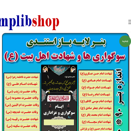
850800
جدید