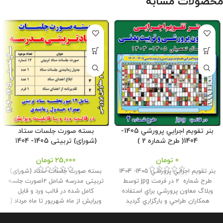
محصولات مشابه
بنر تقويم اجرايي پرورشي 1405-
بسته صورت جلسات ستاد
1404( طرح شماره 2 )
(شورای) تربیتی 1405- 1404
0
تومان
25,000
تومان
بنر تقويم اجرايي پرورشي 1405- 1404
بسته صورت جلسات ستاد (شورای)
طرح شماره 2 در فرمت jpg توسط
تربیتی مدرسه شامل 12صورت جلسه
وبلاگ معاون پرورشي براي استفاده
کامل شده در قالب ورد و قابل
همكاران طراحي و بارگزاري گرديد
ویرایش از ماه شهریور تا ماه مرداد (
حجم فايل : 16.3 مگابايت
این
سال تحصیلی 1405- 1404) می باشد
محصول مختص فروشگاه معاون
که همراه با جدول زمانبندی برای