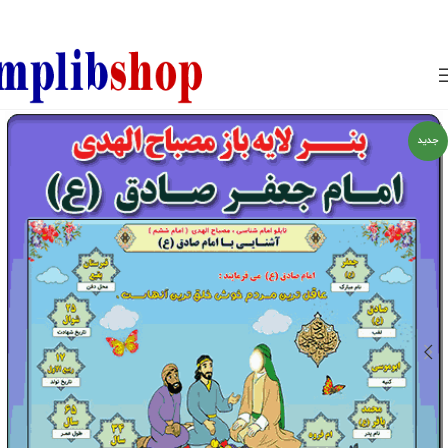
850800
جدید