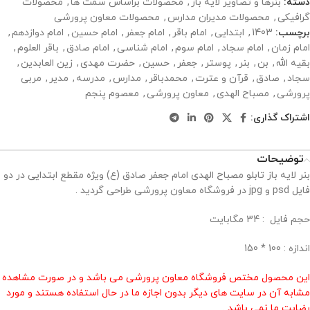
دسته:
بنرها و تصاویر لایه باز
,
محصولات براساس سمت ها
,
محصولات
گرافیکی
,
محصولات مدیران مدارس
,
محصولات معاون پرورشی
برچسب:
1403
,
ابتدایی
,
امام باقر
,
امام جعفر
,
امام حسین
,
امام دوازدهم
,
امام زمان
,
امام سجاد
,
امام سوم
,
امام شناسی
,
امام صادق
,
باقر العلوم
,
بقیه الله
,
بن
,
بنر
,
پوستر
,
جعفر
,
حسین
,
حضرت مهدی
,
زین العابدین
,
سجاد
,
صادق
,
قرآن و عترت
,
محمدباقر
,
مدارس
,
مدرسه
,
مدیر
,
مربی
پرورشی
,
مصباح الهدی
,
معاون پرورشی
,
معصوم پنجم
اشتراک گذاری:
توضیحات
بنر لایه باز تابلو مصباح الهدی امام جعفر صادق (ع) ویژه مقطع ابتدایی در دو
فایل psd و jpg در فروشگاه معاون پرورشی طراحی گردید .
حجم فايل : 34 مگابايت
اندازه : 100 * 150
این محصول مختص فروشگاه معاون پرورشی می باشد و در صورت مشاهده
مشابه آن در سایت های دیگر بدون اجازه ما در حال استفاده هستند و مورد
رضایت ما نمی باشد .