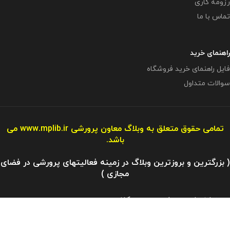
رزومه کاری
تماس با ما
راهنمای خرید
فایل راهنمای خرید فروشگاه
سوالات متداول
تمامی حقوق متعلق به وبلاگ معاون پرورشی
www.mplib.ir
می
باشد.
( بزرگترین و بروزترین وبلاگ در زمینه فعالیتهای پرورشی در فضای
مجازی )
مازندران - بهشهر - رستمکلا
آدرس ایمیل : info@mplibshop.ir
تلفن: 09119509542​