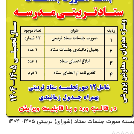
بسته صورت جلسات ستاد (شورای) تربیتی 1405- 1404