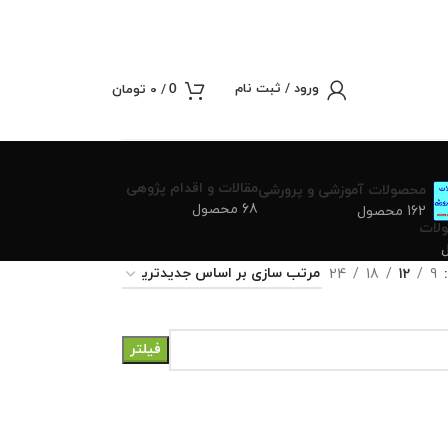
ورود / ثبت نام
/
0
تومان
0
مقالات و اقدام پژوهی
محصولات آموزشی و پرورشی
68 محصول
162 محصول
لات
24
18
12
9
فیلتر