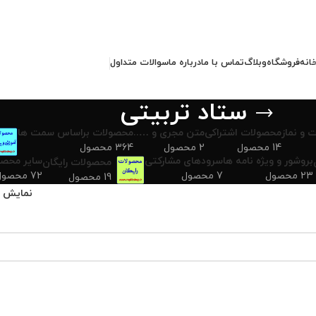
انه
فروشگاه
وبلاگ
تماس با ما
درباره ما
سوالات متداول
ستاد تربیتی
 و نماز
محصولات اشتراکی
متن مجری و …..
محصولات براساس سمت ها
14 محصول
2 محصول
364 محصول
بروشور و ویژه نامه ها
سرودهای مشارکتی
سایر محصو
محصولات رایگان
23 محصول
7 محصول
72 محصول
19 محصول
نمایش