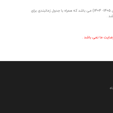
بسته صورت جلسات ستاد (شورای) تربیتی مدرسه شامل 12صورت جلسه کامل شده در قالب ورد و قابل ویرایش از ماه شهریور تا ماه مرداد ( سال تحصیلی 1405- 1404) می باشد که همراه با جدول زمانبندی برای
د .
ایت ما نمی باشد .
اه