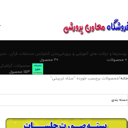
850800
خ
پوسترها و تراکت های آموزشی و پرورشی
متن کنفرانس مسابقات قرآن ، عترت
0 محصولات
20 محصول
محصولات گرافیکی
153 محصول
خانه
محصولات برچسب خورده “ستاد تربیتی”
دسته بندی