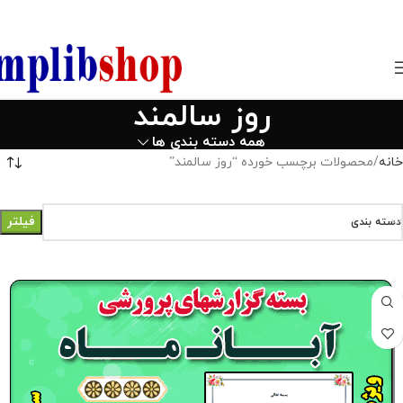
850800
روز سالمند
همه دسته بندی ها
خانه
محصولات برچسب خورده “روز سالمند”
فیلتر
دسته بندی