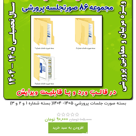
بسته صورت جلسات پرورشي 1405- 1404( بسته شماره 1 و 2 و 3)
90,000
تومان
105,000
تومان
افزودن به سبد خرید