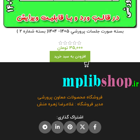
بسته صورت جلسات پرورشي 1405- 1404( بسته شماره 2 )
35,000
تومان
افزودن به سبد خرید
فروشگاه محصولات معاون پرورشی
مدیر فروشگاه : غلامـرضا زهـره منش
اشتراک گذاری: