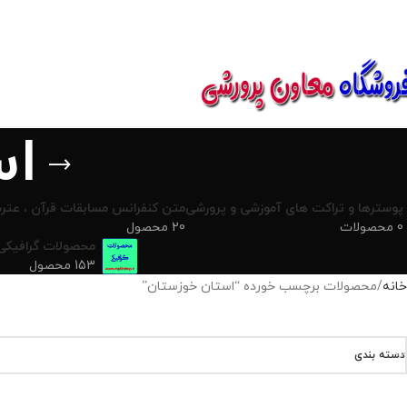
850800
اس
پوسترها و تراکت های آموزشی و پرورشی
متن کنفرانس مسابقات قرآن ، عترت
0 محصولات
20 محصول
محصولات گرافیکی
153 محصول
خانه
محصولات برچسب خورده “استان خوزستان”
دسته بندی