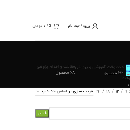
/
0
تومان
0
ورود / ثبت نام
مقالات و اقدام پژوهی
محصولات آموزشی و پرورشی
68 محصول
162 محصول
لات
24
18
12
9
فیلتر