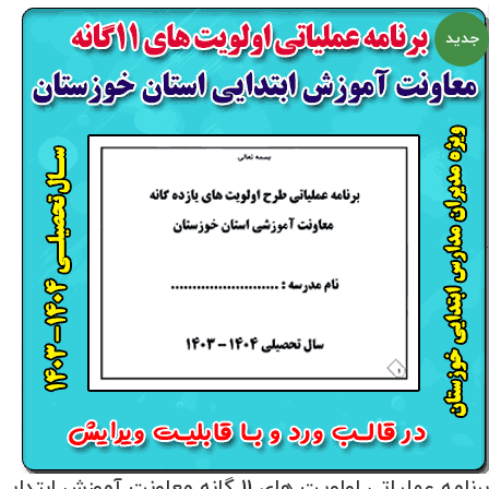
جدید
برنامه عملیاتی اولویت های 11 گانه معاونت آموزش ابتدایی خوزستان 1404- 1403( ویژه مدیران ابتدایی )