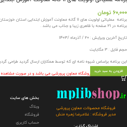
60,000
تومان
برنامه در 21 صفحه با ظاهری زیبا و جذاب می باشد .
تاريخ آخرين ويرايش : 20 / آذرماه /1403
حجم فایل : 3 مگابایت
این برنامه براساس شیوه نامه ای که توسط همکاران ارسال گردید طراحی گردید
افزودن به سبد خرید
این محصول مختص فروشگاه معاون پرورشی می باشد و در صورت مشاهده مشابه
بخش های سایت
وبلاگ
فروشگاه محصولات معاون پرورشی
مدیر فروشگاه : غلامـرضا زهـره منش
فروشگاه
حساب کاربری
اشتراک گذاری: