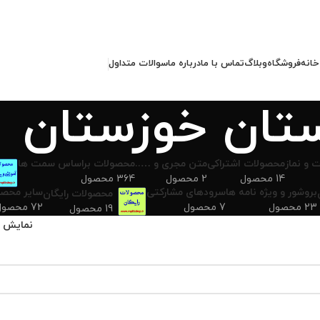
خانه
فروشگاه
وبلاگ
تماس با ما
درباره ما
سوالات متداول
تان خوزستان
 و نماز
محصولات اشتراکی
متن مجری و …..
محصولات براساس سمت ها
14 محصول
2 محصول
364 محصول
بروشور و ویژه نامه ها
سرودهای مشارکتی
سایر محصو
محصولات رایگان
23 محصول
7 محصول
72 محصول
19 محصول
نمایش