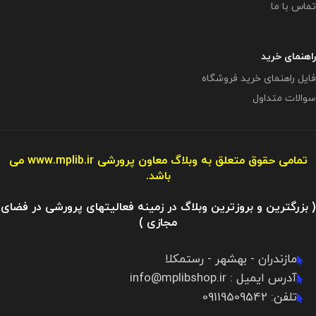
تماس با ما
راهنمای خرید
فایل راهنمای خرید فروشگاه
سوالات متداول
تمامی حقوق متعلق به وبلاگ معاون پرورشی
www.mplib.ir
می
باشد.
( بزرگترین و بروزترین وبلاگ در زمینه فعالیتهای پرورشی در فضای
مجازی )
مازندران - بهشهر - رستمکلا
آدرس ایمیل : info@mplibshop.ir
تلفن: 09119509542​