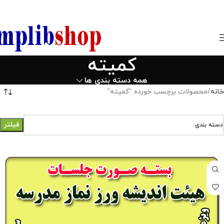
850800
کمیته
همه دسته بندی ها
خانه
محصولات برچسب خورده “کمیته”
فیلتر
دسته بندی