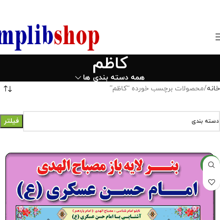
850800
کاظم
همه دسته بندی ها
خانه
محصولات برچسب خورده “کاظم”
فیلتر
دسته بندی
جدید