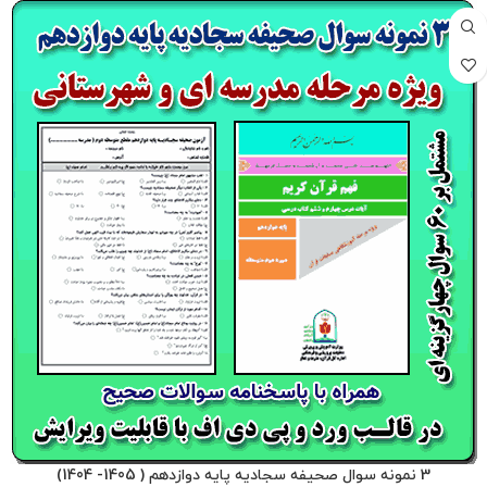
3 نمونه سوال صحیفه سجادیه پایه دوازدهم ( 1405- 1404)