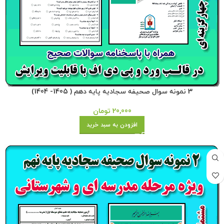
3 نمونه سوال صحیفه سجادیه پایه دهم ( 1405- 1404)
20,000
تومان
افزودن به سبد خرید