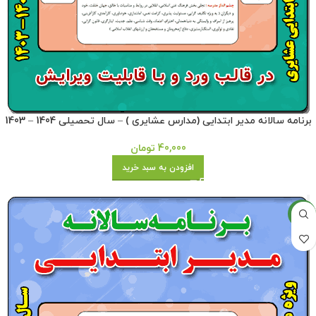
برنامه سالانه مدیر ابتدایی (مدارس عشایری ) – سال تحصیلی 1404 – 1403
40,000
تومان
افزودن به سبد خرید
جدید