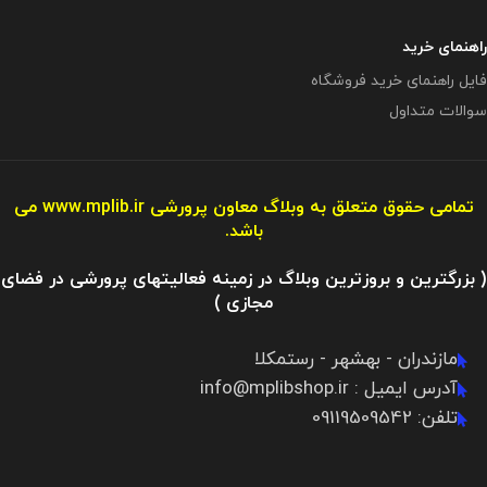
راهنمای خرید
فایل راهنمای خرید فروشگاه
سوالات متداول
تمامی حقوق متعلق به وبلاگ معاون پرورشی
www.mplib.ir
می
باشد.
( بزرگترین و بروزترین وبلاگ در زمینه فعالیتهای پرورشی در فضای
مجازی )
مازندران - بهشهر - رستمکلا
آدرس ایمیل : info@mplibshop.ir
تلفن: 09119509542​