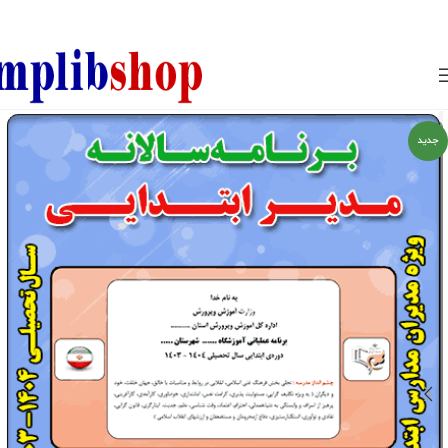
850800
جدید