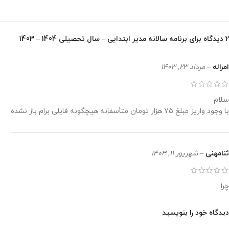
2 دیدگاه برای
برنامه سالانه مدیر ابتدایی – سال تحصیلی 1404 – 1403
امراله
–
مرداد 23, 1403
سلام
با وجود واریز مبلغ 75 هزار تومان متأسفانه هیچگونه فایلی برام باز نشده
ثنامهنی
–
شهریور 11, 1403
چرا
دیدگاه خود را بنویسید