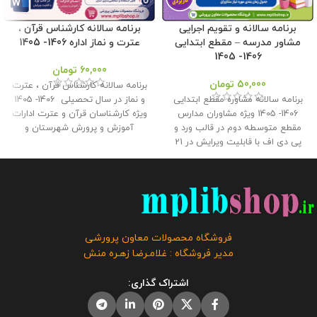
برنامه سالانه و تقویم اجرایی
برنامه سالانه کارشناس قرآن ،
مشاور مدرسه – مقطع ابتدایی
عترت و نماز اداره 1406- 1405
1406- 1405
60,000
تومان
50,000
تومان
برنامه سالانه کارشناس قرآن ، عترت
برنامه سالانه مشاوره مقطع ابتدایی
و نماز در سال تحصیلی 1406- 1405
1406- 1405 ویژه مشاوران مدارس
ویژه کارشناسان قرآن و عترت ادارات
مقطع متوسطه دوم در قالب ورد و
آموزش و پرورش شهرستان و
پی دی اف با قابلیت ویرایش در 21
مناطق در قالب ورد و پی دی اف در
صفحه بهمراه تقویم اجرایی مشاور
دو قالب رنگی و ساده با قابلیت
مدرسه در 12 صفحه در قالب ورد و
ویرایش در 29صفحه در فروشگاه
پی دی اف با قابلیت ویرایش فایل در
معاون پرورشی طراحی گردید . حجم
دو طرح رنگی و ساده توسط فروشگاه
فايل : 10 مگابايت
کلیه حقوق این
معاون پرورشی طراحی گردید . حجم
برنامه متعلق به فروشگاه معاون
فايل : 9.34 مگابايت
کلیه حقوق این
پرورشی می باشد و فروش و انتشار
فروشگاه محصولات معاون پرورشی
برنامه متعلق به فروشگاه معاون
این برنامه توسط دیگران مورد رضایت
مدیر فروشگاه : غلامـرضا زهـره منش
پرورشی می باشد و فروش و انتشار
ما نیست و شرعا حرام می باشد .
رایگان این برنامه توسط دیگران مورد
اشتراک گذاری:
رضایت ما نیست و شرعا حرام می
باشد .