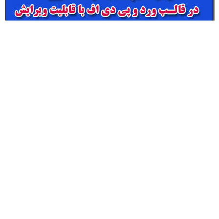
4 نمونه متن کنفرانس نهج البلاغه – پایه دهم ( مرحله شهرستانی )
30,000
تومان
افزودن به سبد خرید
→
3
2
1
فروشگاه محصولات معاون پرورشی
مدیر فروشگاه : غلامـرضا زهـره منش
اشتراک گذاری: