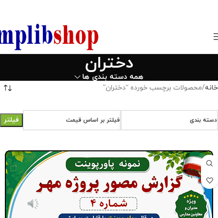
850800
دختران
همه دسته بندی ها
خانه
محصولات برچسب خورده “دختران”
فیلتر
دسته بندی
فیلتر بر اساس قیمت