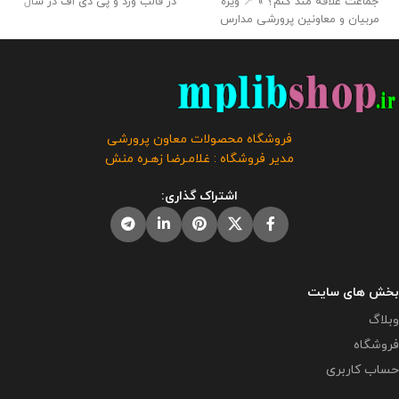
جماعت علاقه مند کنم؟ » 📍 ویژه
در قالب ورد و پی دی اف در سال
مربیان و معاونین پرورشی مدارس
تحصیلی 1405- 1404 می باشد و به
📌 تعداد صفحات : 42 🔻 حجم فایل :
راحتی میتوانید آنها را ویرایش کرد .
2.50 مگابایت
📢 این اقدام پژوهی
این بسته توسط مدیریت وبلاگ
جهت ارائه همکاران به مدیر برای
معاون پرورشی آماده شده است .
دریافت گواهی اقدام پژوهی رتبه
حجم فایل : 13 مگابایت
کلیه حقوق
بندی توسط همکار تهیه و آماده شده
این برنامه متعلق به فروشگاه معاون
است و برای شرکت در مسابقات و
پرورشی می باشد و فروش و انتشار
فروشگاه محصولات معاون پرورشی
جشنواره ها استفاده از آن توصیه
این برنامه توسط دیگران مورد رضایت
مدیر فروشگاه : غلامـرضا زهـره منش
نمی گردد.
این محصول مختص
ما نیست و شرعا حرام می باشد .
فروشگاه معاون پرورشی می باشد و
صورت جلسات موجود در بسته : - 12
اشتراک گذاری:
در صورت مشاهده مشابه آن در
صورت جلسه و فرم های مورد نیاز
سایت های دیگر بدون اجازه ما در
شورای دانش آموزی - 2 صورت جلسه
حال استفاده هستند و مورد رضایت ما
یادواره شهدا - 13 صورت جلسه اوقات
نمی باشد .
فراغت ، پیشتازان ، کتابخانه و ....
بخش های سایت
وبلاگ
فروشگاه
حساب کاربری